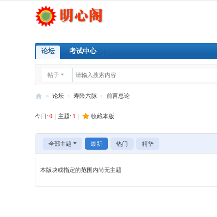
论坛
考试中心
帖子
»
论坛
›
寿险六脉
›
前言总论
明
今日:
0
|
主题:
1
|
收藏本版
心
阁
全部主题
最新
热门
精华
本版块或指定的范围内尚无主题